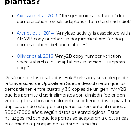
plantas?
Axelsson et al. 2013
. "The genomic signature of dog
domestication reveals adaptation to a starch-rich diet"
Arendt et al. 2014
. "Amylase activity is associated with
AMY2B copy numbers in dog: implications for dog
domestication, diet and diabetes"
Ollivier et al. 2016
. "Amy2B copy number variation
reveals starch diet adaptations in ancient European
dogs"
Resúmen de los resultados: Erik Axelsson y sus colegas de
la Universidad de Uppsala en Suecia descubrieron que los
perros tienen entre cuatro y 30 copias de un gen, AMY2B,
que les permite digerir alimentos con almidón (de origen
vegetal). Los lobos normalmente solo tienen dos copias. La
duplicación de este gen en perros se remonta al menos a
5.000/7.000 años, según datos paleontológicos. Estos
hallazgos indican que los perros se adaptaron a dietas ricas
en almidón al principio de su domesticación.