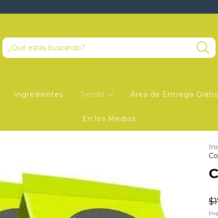
Ingredientes
Tienda
Área de Entrega Gratis
En los Medios
Ini
Co
C
$
Pre