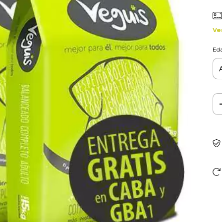
Ve
Eda