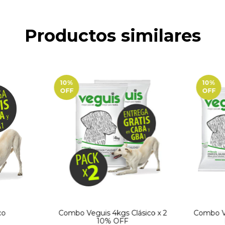
Productos similares
10
%
10
%
OFF
OFF
co
Combo Veguis 4kgs Clásico x 2
Combo Ve
10% OFF