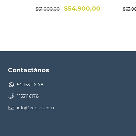
0
$54.900,00
$61.000,00
$63.9
Contactános
541153116178
1153116178
info@veguis.com