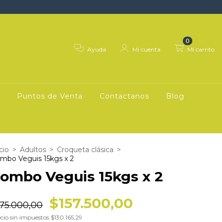
0
Ayuda
Mi cuenta
Mi carrito
Puntos de Venta
Contactanos
Blog
cio
>
Adultos
>
Croqueta clásica
>
mbo Veguis 15kgs x 2
ombo Veguis 15kgs x 2
$157.500,00
175.000,00
cio sin impuestos
$130.165,29