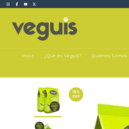
Inicio
¿Qué es Veguis?
Quiénes Somos
10
%
OFF